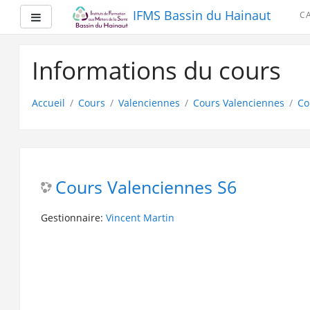
IFMS Bassin du Hainaut
C
Panneau latéral
Passer
au
Informations du cours
contenu
principal
Accueil
Cours
Valenciennes
Cours Valenciennes
Co
Cours Valenciennes S6
Gestionnaire:
Vincent Martin