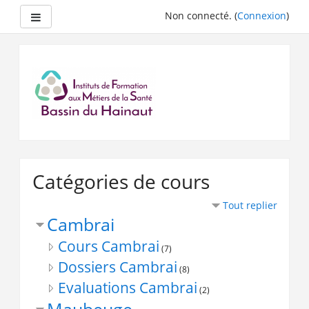
Panneau latéral
Non connecté. (
Connexion
)
Passer
au
contenu
principal
Catégories de cours
Tout replier
Cambrai
Cours Cambrai
(7)
Dossiers Cambrai
(8)
Evaluations Cambrai
(2)