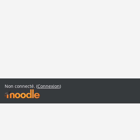
Non connecté. (
Connexion
)
Cambrai
Cours Cambrai
Dossiers Cambrai
Evaluations Cambrai
Maubeuge
Cours Maubeuge